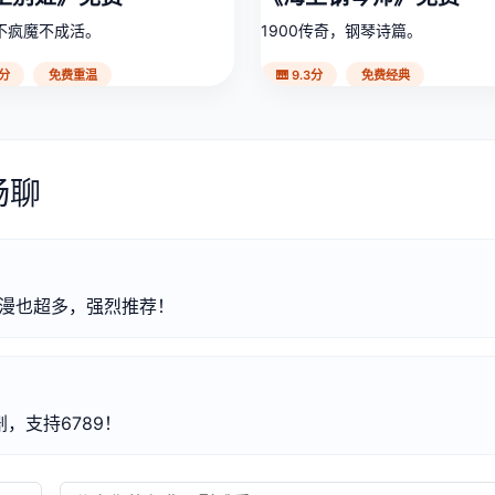
不疯魔不成活。
1900传奇，钢琴诗篇。
6分
免费重温
🎹 9.3分
免费经典
畅聊
动漫也超多，强烈推荐！
，支持6789！