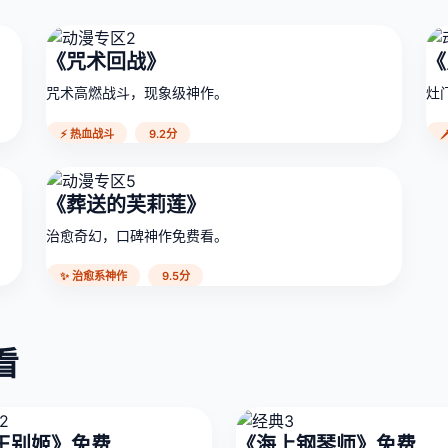
《咒术回战》
《
咒术高燃战斗，现象级神作。
灶
⚡ 热血战斗
9.2分

《葬送的芙莉莲》
治愈奇幻，口碑神作免费看。
✨ 治愈系神作
9.5分
看
王别姬》免费
《海上钢琴师》免费