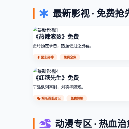
最新影视 · 免费抢
《热辣滚烫》免费
贾玲励志拳击，热血催泪免费看。
🥊 励志封神
免费全集
《红毯先生》免费
宁浩讽刺喜剧，刘德华飙戏。
🎭 娱乐圈现形记
免费热播
动漫专区 · 热血治