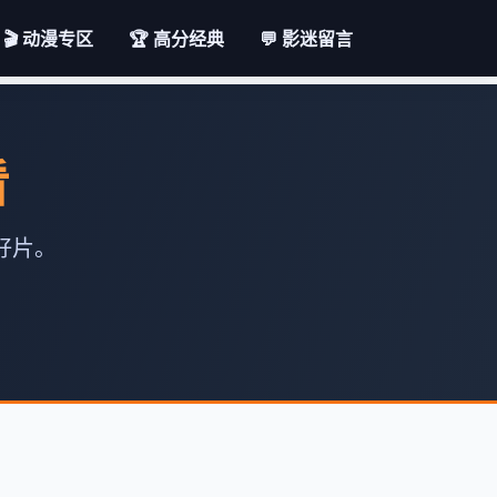
🎬 动漫专区
🏆 高分经典
💬 影迷留言
看
好片。