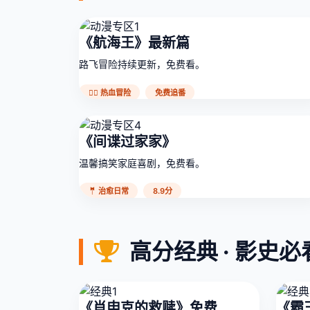
《航海王》最新篇
路飞冒险持续更新，免费看。
🏴‍☠️ 热血冒险
免费追番
《间谍过家家》
温馨搞笑家庭喜剧，免费看。
🤵 治愈日常
8.9分
高分经典 · 影史必
《肖申克的救赎》免费
《霸