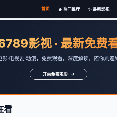
首页
🔥 热门推荐
✨ 最新影视
6789影视 · 最新免费
电影·电视剧·动漫，免费观看，深度解读，陪你刷遍
开启免费观影
在看