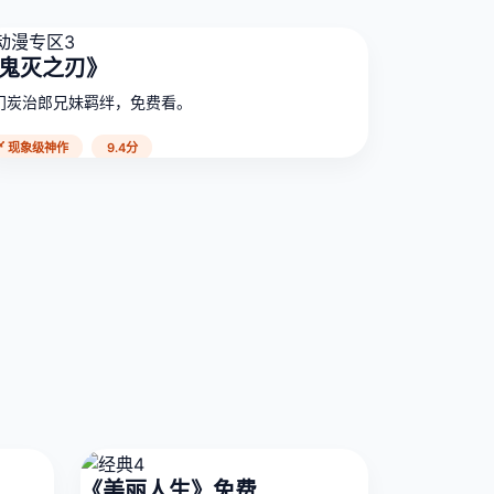
鬼灭之刃》
门炭治郎兄妹羁绊，免费看。
️ 现象级神作
9.4分
《美丽人生》免费